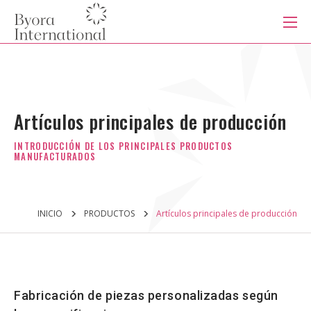
本
文
に
ス
キ
ッ
PRODUCTOS
プ
す
る
Artículos principales de producción
SERVICIOS
INDUSTRIAS
INICIO
PRODUCTOS
Artículos principales de producción
CAPACIDADES
SISTEMA DE PRODUCCIÓN
Fabricación de piezas personalizadas según
ACERCA DE NOSOTROS