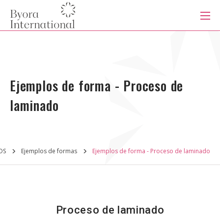
本
文
に
ス
キ
ッ
PRODUCTOS
プ
す
る
Ejemplos de forma - Proceso de
SERVICIOS
laminado
INDUSTRIAS
OS
Ejemplos de formas
Ejemplos de forma - Proceso de laminado
CAPACIDADES
SISTEMA DE PRODUCCIÓN
Proceso de laminado
ACERCA DE NOSOTROS